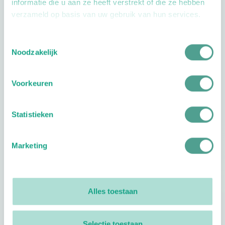
informatie die u aan ze heeft verstrekt of die ze hebben
verzameld op basis van uw gebruik van hun services.
Openingstijden
Toestemmingsselectie
Noodzakelijk
Dag
Tijd
Voorkeuren
Plan je route
Statistieken
Marketing
Reviews
0
reviews
Alles toestaan
Footer
Volg ProVoet
Selectie toestaan