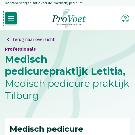
De brancheorganisatie voor de (medisch) pedicure
Overslaan en naar de inhoud gaan
Mijn P
Open hoofdmenu
Ga naar de homepagina
Terug naar overzicht
Professionals
Medisch
pedicurepraktijk Letitia,
Medisch pedicure praktijk
Tilburg
Medisch pedicure