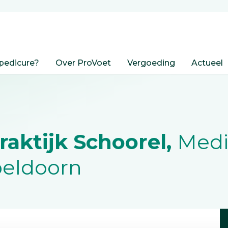
pedicure?
Over ProVoet
Vergoeding
Actueel
aktijk Schoorel,
Medi
peldoorn