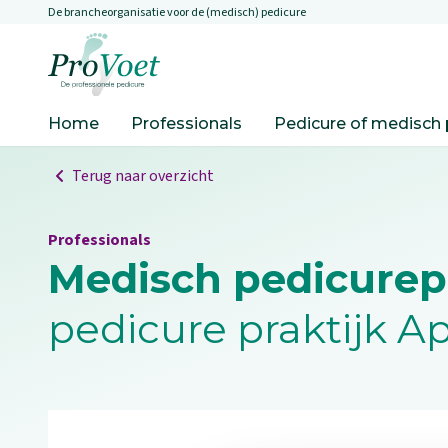
De brancheorganisatie voor de (medisch) pedicure
Overslaan en naar de inhoud gaan
Ga naar de homepagina
Home
Professionals
Pedicure of medisch 
Terug naar overzicht
Professionals
Medisch pedicurepr
pedicure praktijk A