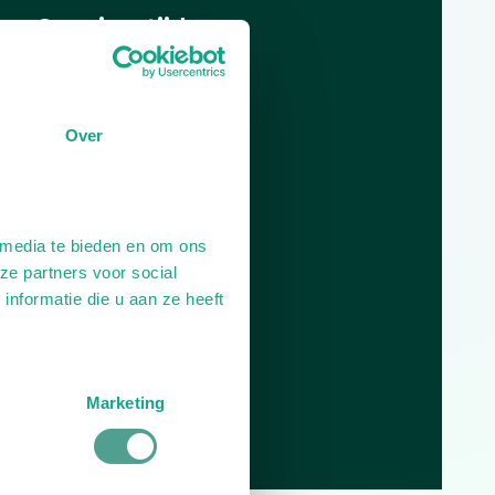
Openingstijden
Dag
Tijd
Plan je route
Over
 media te bieden en om ons
ze partners voor social
nformatie die u aan ze heeft
Marketing