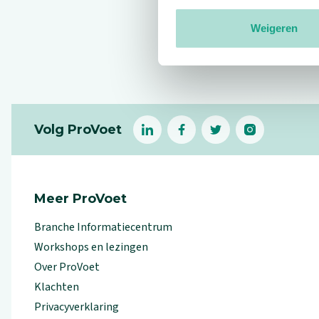
Weigeren
Reviews
Footer
Volg ProVoet
linkedin
facebook
(Let op uitgaande link)
twitter
(Let op uitgaande l
instagram
(Let op uitga
(Le
Meer ProVoet
Branche Informatiecentrum
Workshops en lezingen
Over ProVoet
Klachten
Privacyverklaring