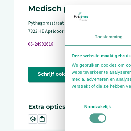
Medisch pedicure
Pythagorasstraat
8
4
7323 HE
Apeldoorn
Toestemming
06-24982616
Deze website maakt gebruik
We gebruiken cookies om cont
websiteverkeer te analyseren
Schrijf ook een review
media, adverteren en analys
verstrekt of die ze hebben v
Toestemmingsselectie
Extra opties
Noodzakelijk