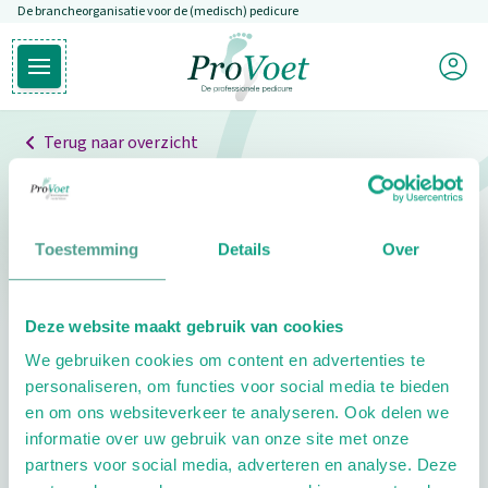
De brancheorganisatie voor de (medisch) pedicure
Overslaan en naar de inhoud gaan
Mijn P
Open hoofdmenu
Ga naar de homepagina
Terug naar overzicht
Professionals
Pedicure niet gevonden
Toestemming
Details
Over
De pedicure die je zoekt kunnen we niet vinden.
Deze website maakt gebruik van cookies
Klik hier om te zoeken naar een andere
We gebruiken cookies om content en advertenties te
pedicure.
personaliseren, om functies voor social media te bieden
en om ons websiteverkeer te analyseren. Ook delen we
informatie over uw gebruik van onze site met onze
partners voor social media, adverteren en analyse. Deze
Footer