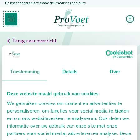
De brancheorganisatie voor de (medisch) pedicure
Overslaan en naar de inhoud gaan
Mijn P
Open hoofdmenu
Ga naar de homepagina
Terug naar overzicht
Professionals
Pedicure niet gevonden
Toestemming
Details
Over
De pedicure die je zoekt kunnen we niet vinden.
Deze website maakt gebruik van cookies
Klik hier om te zoeken naar een andere
We gebruiken cookies om content en advertenties te
pedicure.
personaliseren, om functies voor social media te bieden
en om ons websiteverkeer te analyseren. Ook delen we
informatie over uw gebruik van onze site met onze
partners voor social media, adverteren en analyse. Deze
Footer