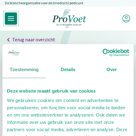
De brancheorganisatie voor de (medisch) pedicure
Overslaan en naar de inhoud gaan
Mijn P
Open hoofdmenu
Ga naar de homepagina
Terug naar overzicht
Professionals
Pedicure niet gevonden
Toestemming
Details
Over
De pedicure die je zoekt kunnen we niet vinden.
Deze website maakt gebruik van cookies
Klik hier om te zoeken naar een andere
We gebruiken cookies om content en advertenties te
pedicure.
personaliseren, om functies voor social media te bieden
en om ons websiteverkeer te analyseren. Ook delen we
informatie over uw gebruik van onze site met onze
partners voor social media, adverteren en analyse. Deze
Footer