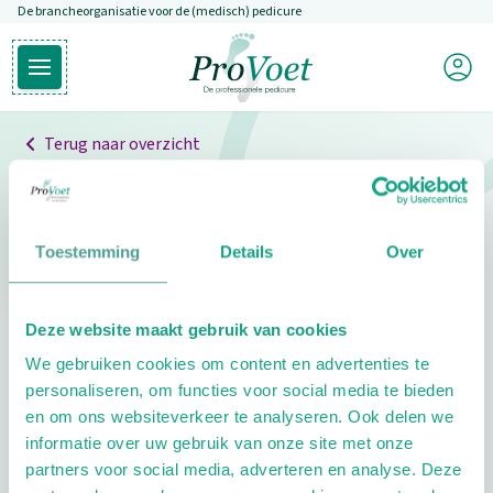
De brancheorganisatie voor de (medisch) pedicure
Overslaan en naar de inhoud gaan
Mijn P
Open hoofdmenu
Ga naar de homepagina
Terug naar overzicht
Professionals
Pedicure niet gevonden
Toestemming
Details
Over
De pedicure die je zoekt kunnen we niet vinden.
Deze website maakt gebruik van cookies
Klik hier om te zoeken naar een andere
We gebruiken cookies om content en advertenties te
pedicure.
personaliseren, om functies voor social media te bieden
en om ons websiteverkeer te analyseren. Ook delen we
informatie over uw gebruik van onze site met onze
partners voor social media, adverteren en analyse. Deze
Footer