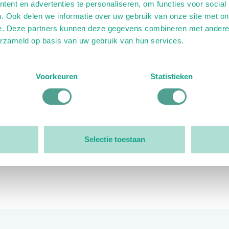
ent en advertenties te personaliseren, om functies voor social
. Ook delen we informatie over uw gebruik van onze site met on
e. Deze partners kunnen deze gegevens combineren met andere i
erzameld op basis van uw gebruik van hun services.
ink)
ande link)
t op uitgaande link)
Voorkeuren
Statistieken
Organisatie
Bestuur
Selectie toestaan