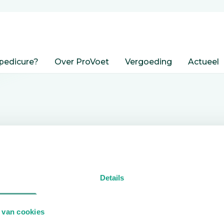
pedicure?
Over ProVoet
Vergoeding
Actueel
nden
Details
edicure.
 van cookies