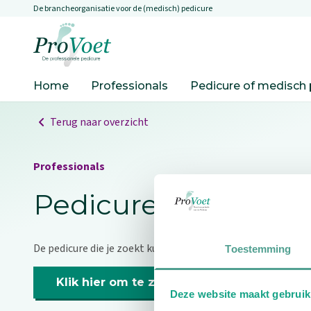
De brancheorganisatie voor de (medisch) pedicure
Overslaan en naar de inhoud gaan
Ga naar de homepagina
Home
Professionals
Pedicure of medisch 
Terug naar overzicht
Professionals
Pedicure niet gevo
De pedicure die je zoekt kunnen we niet vinden.
Toestemming
Klik hier om te zoeken naar een andere p
Deze website maakt gebruik