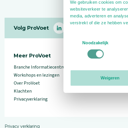
We gebruiken cookies om cont
websiteverkeer te analyseren
media, adverteren en analys
Footer
verstrekt of die ze hebben v
Volg ProVoet
linkedin
facebook
(Let op uitgaande link)
twitter
(Let op uitgaande l
instagram
(Let op uitga
(Le
Toestemmingsselectie
Noodzakelijk
Meer ProVoet
Branche Informatiecentrum
Workshops en lezingen
Weigeren
Over ProVoet
Klachten
Privacyverklaring
Privacy verklaring