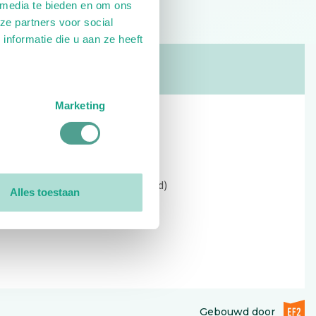
 media te bieden en om ons
ze partners voor social
nformatie die u aan ze heeft
Marketing
Contact
Kerkewijk 69, 3901 EC Veenendaal
Open: 09:00 - 12:30 (alleen ochtend)
Alles toestaan
Tel: 0318-551369
Contact:
contactformulier
EF2 (op
Gebouwd door