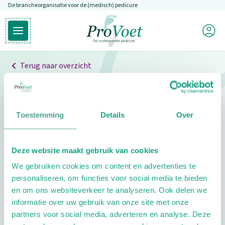
De brancheorganisatie voor de (medisch) pedicure
Overslaan en naar de inhoud gaan
Mijn P
Open hoofdmenu
Ga naar de homepagina
Terug naar overzicht
Professionals
Pedicure niet gevonden
Toestemming
Details
Over
De pedicure die je zoekt kunnen we niet vinden.
Deze website maakt gebruik van cookies
Klik hier om te zoeken naar een andere
We gebruiken cookies om content en advertenties te
pedicure.
personaliseren, om functies voor social media te bieden
en om ons websiteverkeer te analyseren. Ook delen we
informatie over uw gebruik van onze site met onze
partners voor social media, adverteren en analyse. Deze
Footer