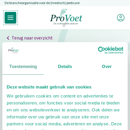
De brancheorganisatie voor de (medisch) pedicure
Overslaan en naar de inhoud gaan
Mijn P
Open hoofdmenu
Ga naar de homepagina
Terug naar overzicht
Professionals
Pedicure niet gevonden
Toestemming
Details
Over
De pedicure die je zoekt kunnen we niet vinden.
Deze website maakt gebruik van cookies
Klik hier om te zoeken naar een andere
We gebruiken cookies om content en advertenties te
pedicure.
personaliseren, om functies voor social media te bieden
en om ons websiteverkeer te analyseren. Ook delen we
informatie over uw gebruik van onze site met onze
partners voor social media, adverteren en analyse. Deze
Footer