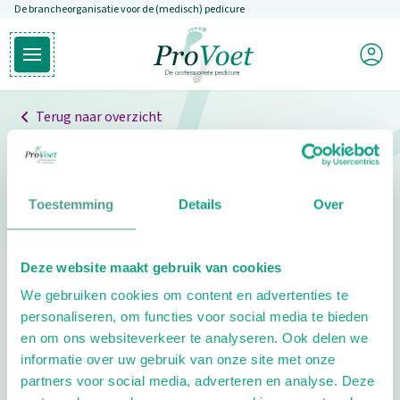
De brancheorganisatie voor de (medisch) pedicure
Overslaan en naar de inhoud gaan
Mijn P
Open hoofdmenu
Ga naar de homepagina
Terug naar overzicht
Professionals
Pedicure niet gevonden
Toestemming
Details
Over
De pedicure die je zoekt kunnen we niet vinden.
Deze website maakt gebruik van cookies
Klik hier om te zoeken naar een andere
We gebruiken cookies om content en advertenties te
pedicure.
personaliseren, om functies voor social media te bieden
en om ons websiteverkeer te analyseren. Ook delen we
informatie over uw gebruik van onze site met onze
partners voor social media, adverteren en analyse. Deze
Footer