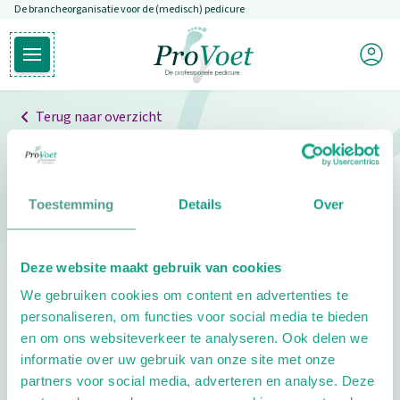
De brancheorganisatie voor de (medisch) pedicure
Overslaan en naar de inhoud gaan
Mijn P
Open hoofdmenu
Ga naar de homepagina
Terug naar overzicht
Professionals
Pedicure niet gevonden
Toestemming
Details
Over
De pedicure die je zoekt kunnen we niet vinden.
Deze website maakt gebruik van cookies
Klik hier om te zoeken naar een andere
We gebruiken cookies om content en advertenties te
pedicure.
personaliseren, om functies voor social media te bieden
en om ons websiteverkeer te analyseren. Ook delen we
informatie over uw gebruik van onze site met onze
partners voor social media, adverteren en analyse. Deze
Footer