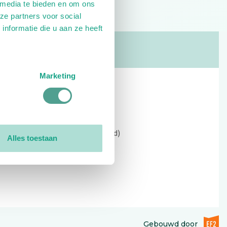
 media te bieden en om ons
ze partners voor social
nformatie die u aan ze heeft
Marketing
Contact
Kerkewijk 69, 3901 EC Veenendaal
Open: 09:00 - 12:30 (alleen ochtend)
Alles toestaan
Tel: 0318-551369
Contact:
contactformulier
EF2 (op
Gebouwd door