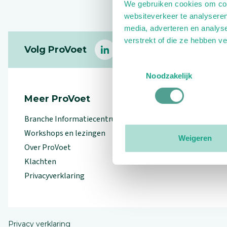
We gebruiken cookies om cont
websiteverkeer te analyseren
media, adverteren en analys
Footer
verstrekt of die ze hebben v
Volg ProVoet
linkedin
facebook
(Let op uitgaande link)
twitter
(Let op uitgaande l
instagram
(Let op uitga
(Le
Toestemmingsselectie
Noodzakelijk
Meer ProVoet
Branche Informatiecentrum
Workshops en lezingen
Weigeren
Over ProVoet
Klachten
Privacyverklaring
Privacy verklaring