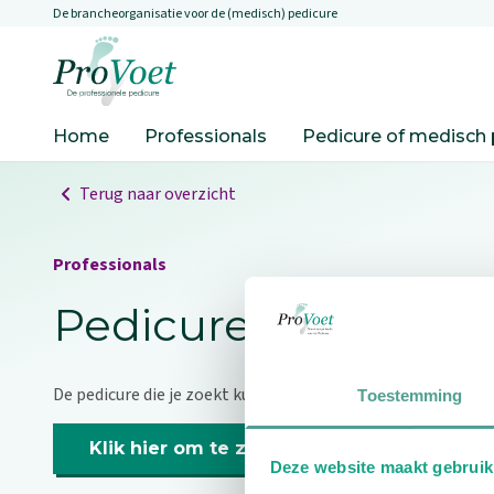
De brancheorganisatie voor de (medisch) pedicure
Overslaan en naar de inhoud gaan
Ga naar de homepagina
Home
Professionals
Pedicure of medisch 
Terug naar overzicht
Professionals
Pedicure niet gevo
De pedicure die je zoekt kunnen we niet vinden.
Toestemming
Klik hier om te zoeken naar een andere p
Deze website maakt gebruik