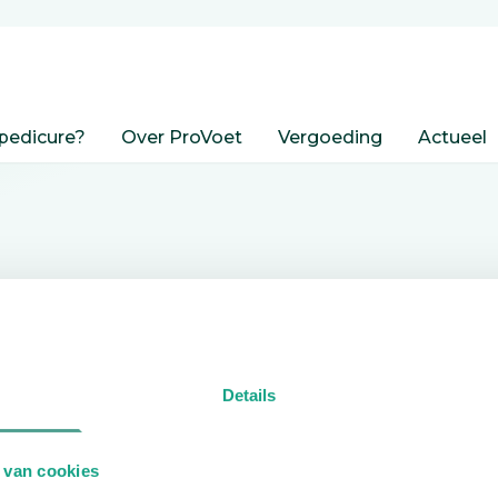
pedicure?
Over ProVoet
Vergoeding
Actueel
nden
Details
edicure.
 van cookies