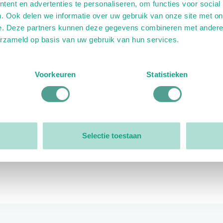
ent en advertenties te personaliseren, om functies voor social
. Ook delen we informatie over uw gebruik van onze site met on
e. Deze partners kunnen deze gegevens combineren met andere i
erzameld op basis van uw gebruik van hun services.
ink)
ande link)
t op uitgaande link)
Voorkeuren
Statistieken
Organisatie
Bestuur
Selectie toestaan