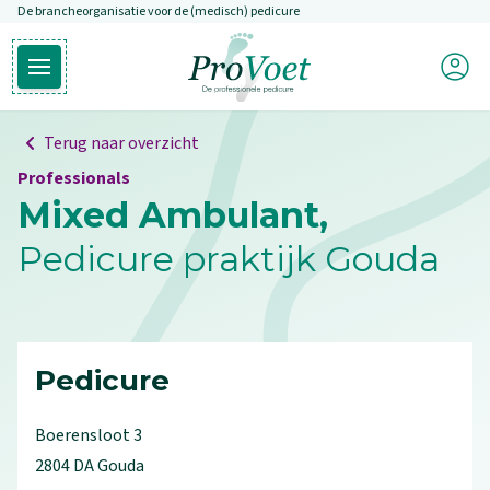
De brancheorganisatie voor de (medisch) pedicure
Overslaan en naar de inhoud gaan
Mijn P
Open hoofdmenu
Ga naar de homepagina
Terug naar overzicht
Professionals
Mixed Ambulant,
Pedicure praktijk Gouda
Pedicure
Boerensloot
3
2804 DA
Gouda