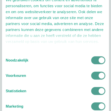
Openingstijden
personaliseren, om functies voor social media te bieden
Dag
Tijd
en om ons websiteverkeer te analyseren. Ook delen we
informatie over uw gebruik van onze site met onze
Plan je route
partners voor social media, adverteren en analyse. Deze
partners kunnen deze gegevens combineren met andere
informatie die u aan ze heeft verstrekt of die ze hebben
verzameld op basis van uw gebruik van hun services.
Toestemmingsselectie
1.0
Noodzakelijk
Reviews
1
reviews
1
Voorkeuren
Rianne de
Your rating
1 stars
2 stars
3 stars
4 stars
5 stars
Heus
Statistieken
Reageert
totaal NIET
Marketing