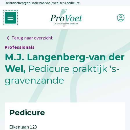
De brancheorganisatie voor de (medisch) pedicure
Overslaan en naar de inhoud gaan
Mijn P
Open hoofdmenu
Ga naar de homepagina
Terug naar overzicht
Professionals
M.J. Langenberg-van der
Wel,
Pedicure praktijk 's-
gravenzande
Pedicure
Eikenlaan
123