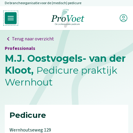
De brancheorganisatie voor de (medisch) pedicure
Overslaan en naar de inhoud gaan
Mijn P
Open hoofdmenu
Ga naar de homepagina
Terug naar overzicht
Professionals
M.J. Oostvogels- van der
Kloot,
Pedicure praktijk
Wernhout
Pedicure
Wernhoutseweg
129