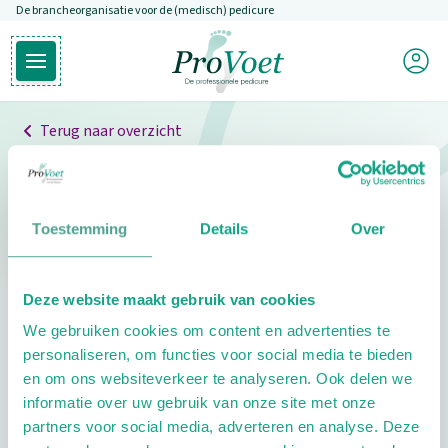
De brancheorganisatie voor de (medisch) pedicure
Overslaan en naar de inhoud gaan
Mijn P
Open hoofdmenu
Ga naar de homepagina
Terug naar overzicht
Professionals
Pedicure niet gevonden
Toestemming
Details
Over
De pedicure die je zoekt kunnen we niet vinden.
Deze website maakt gebruik van cookies
Klik hier om te zoeken naar een andere
We gebruiken cookies om content en advertenties te
pedicure.
personaliseren, om functies voor social media te bieden
en om ons websiteverkeer te analyseren. Ook delen we
informatie over uw gebruik van onze site met onze
partners voor social media, adverteren en analyse. Deze
Footer