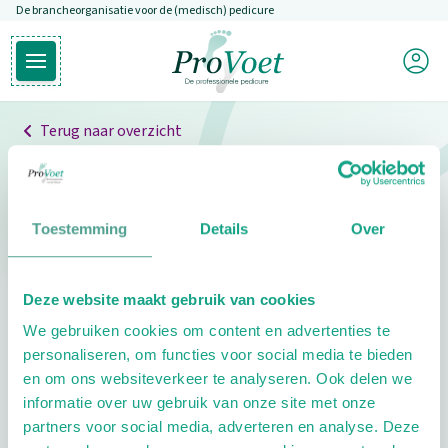
De brancheorganisatie voor de (medisch) pedicure
Overslaan en naar de inhoud gaan
Mijn P
Open hoofdmenu
Ga naar de homepagina
Terug naar overzicht
Professionals
Pedicure niet gevonden
Toestemming
Details
Over
De pedicure die je zoekt kunnen we niet vinden.
Deze website maakt gebruik van cookies
Klik hier om te zoeken naar een andere
We gebruiken cookies om content en advertenties te
pedicure.
personaliseren, om functies voor social media te bieden
en om ons websiteverkeer te analyseren. Ook delen we
informatie over uw gebruik van onze site met onze
partners voor social media, adverteren en analyse. Deze
Footer