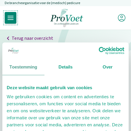
De brancheorganisatie voor de (medisch) pedicure
Overslaan en naar de inhoud gaan
Mijn P
Open hoofdmenu
Ga naar de homepagina
Terug naar overzicht
Professionals
Pedicure niet gevonden
Toestemming
Details
Over
De pedicure die je zoekt kunnen we niet vinden.
Deze website maakt gebruik van cookies
Klik hier om te zoeken naar een andere
We gebruiken cookies om content en advertenties te
pedicure.
personaliseren, om functies voor social media te bieden
en om ons websiteverkeer te analyseren. Ook delen we
informatie over uw gebruik van onze site met onze
partners voor social media, adverteren en analyse. Deze
Footer