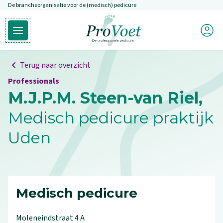
De brancheorganisatie voor de (medisch) pedicure
Overslaan en naar de inhoud gaan
Mijn P
Open hoofdmenu
Ga naar de homepagina
Terug naar overzicht
Professionals
M.J.P.M. Steen-van Riel,
Medisch pedicure praktijk
Uden
Medisch pedicure
Moleneindstraat
4
A