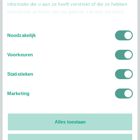
informatie die u aan ze heeft verstrekt of die ze hebben
verzameld op basis van uw gebruik van hun services.
Toestemmingsselectie
Openingstijden
Noodzakelijk
Dag
Tijd
Voorkeuren
Plan je route
Statistieken
Marketing
Reviews
0
reviews
Alles toestaan
Footer
Volg ProVoet