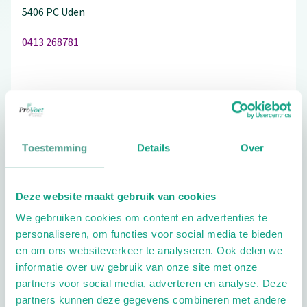
5406 PC
Uden
0413 268781
Schrijf ook een review
Toestemming
Details
Over
Aandachtsgebieden
Deze website maakt gebruik van cookies
Diabetes
Reuma
Sport
Geriatrie
We gebruiken cookies om content en advertenties te
Kinderen
personaliseren, om functies voor social media te bieden
en om ons websiteverkeer te analyseren. Ook delen we
Extra opties
informatie over uw gebruik van onze site met onze
partners voor social media, adverteren en analyse. Deze
partners kunnen deze gegevens combineren met andere