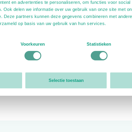
ent en advertenties te personaliseren, om functies voor social
. Ook delen we informatie over uw gebruik van onze site met on
e. Deze partners kunnen deze gegevens combineren met andere i
erzameld op basis van uw gebruik van hun services.
ink)
ande link)
t op uitgaande link)
Voorkeuren
Statistieken
Organisatie
Bestuur
Selectie toestaan