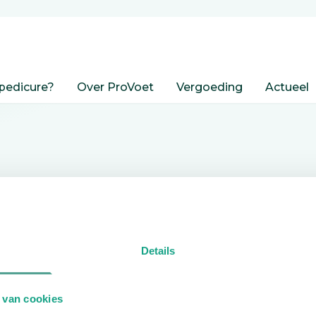
pedicure?
Over ProVoet
Vergoeding
Actueel
nden
Details
edicure.
 van cookies