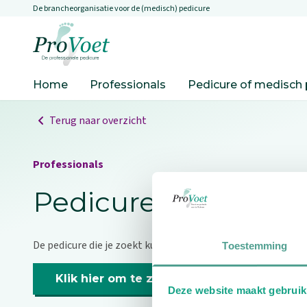
De brancheorganisatie voor de (medisch) pedicure
Overslaan en naar de inhoud gaan
Ga naar de homepagina
Home
Professionals
Pedicure of medisch 
Terug naar overzicht
Professionals
Pedicure niet gevo
De pedicure die je zoekt kunnen we niet vinden.
Toestemming
Klik hier om te zoeken naar een andere p
Deze website maakt gebruik