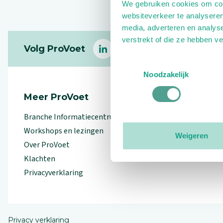
We gebruiken cookies om cont
websiteverkeer te analyseren
media, adverteren en analys
Footer
verstrekt of die ze hebben v
Volg ProVoet
linkedin
facebook
(Let op uitgaande link)
twitter
(Let op uitgaande l
instagram
(Let op uitga
(Le
Toestemmingsselectie
Noodzakelijk
Meer ProVoet
Branche Informatiecentrum
Workshops en lezingen
Weigeren
Over ProVoet
Klachten
Privacyverklaring
Privacy verklaring