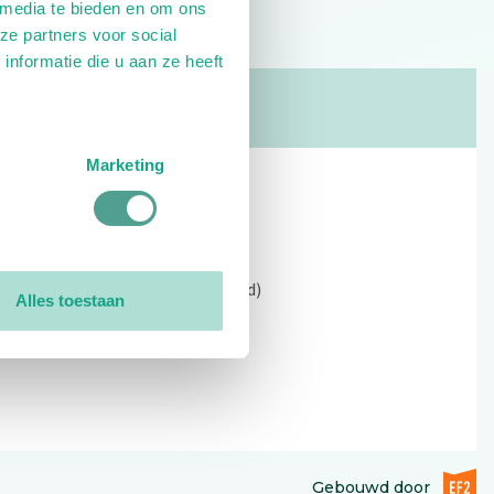
 media te bieden en om ons
ze partners voor social
nformatie die u aan ze heeft
Marketing
Contact
Kerkewijk 69, 3901 EC Veenendaal
Open: 09:00 - 12:30 (alleen ochtend)
Alles toestaan
Tel: 0318-551369
Contact:
contactformulier
EF2 (op
Gebouwd door