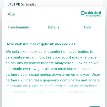
5481 VB
Schijndel
073-5474940
Toestemming
Details
Over
Schrijf ook een review
Deze website maakt gebruik van cookies
We gebruiken cookies om content en advertenties te
personaliseren, om functies voor social media te bieden
en om ons websiteverkeer te analyseren. Ook delen we
informatie over uw gebruik van onze site met onze
partners voor social media, adverteren en analyse. Deze
partners kunnen deze gegevens combineren met andere
Openingstijden
informatie die u aan ze heeft verstrekt of die ze hebben
verzameld op basis van uw gebruik van hun services.
Dag
Tijd
Plan je route
Toestemmingsselectie