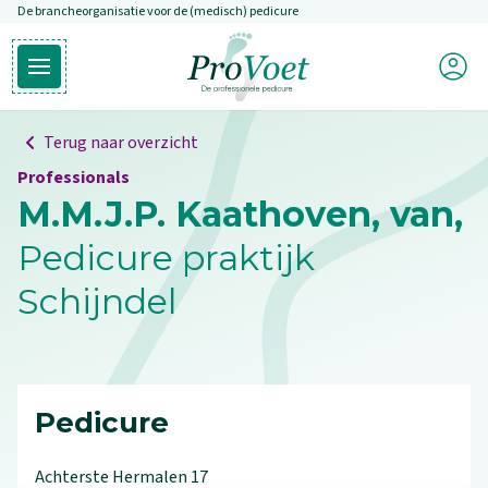
De brancheorganisatie voor de (medisch) pedicure
Overslaan en naar de inhoud gaan
Mijn P
Open hoofdmenu
Ga naar de homepagina
Terug naar overzicht
Professionals
M.M.J.P. Kaathoven, van,
Pedicure praktijk
Schijndel
Pedicure
Achterste Hermalen
17