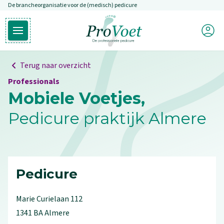
De brancheorganisatie voor de (medisch) pedicure
Overslaan en naar de inhoud gaan
Mijn P
Open hoofdmenu
Ga naar de homepagina
Terug naar overzicht
Professionals
Mobiele Voetjes,
Pedicure praktijk Almere
Pedicure
Marie Curielaan
112
1341 BA
Almere