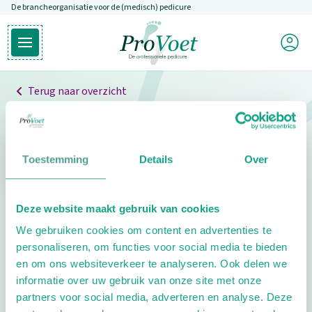
De brancheorganisatie voor de (medisch) pedicure
Overslaan en naar de inhoud gaan
Mijn P
Open hoofdmenu
Ga naar de homepagina
Terug naar overzicht
Professionals
Pedicure niet gevonden
Toestemming
Details
Over
De pedicure die je zoekt kunnen we niet vinden.
Deze website maakt gebruik van cookies
Klik hier om te zoeken naar een andere
We gebruiken cookies om content en advertenties te
pedicure.
personaliseren, om functies voor social media te bieden
en om ons websiteverkeer te analyseren. Ook delen we
informatie over uw gebruik van onze site met onze
partners voor social media, adverteren en analyse. Deze
Footer