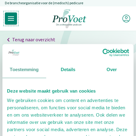
De brancheorganisatie voor de (medisch) pedicure
Overslaan en naar de inhoud gaan
Mijn P
Open hoofdmenu
Ga naar de homepagina
Terug naar overzicht
Professionals
Pedicure niet gevonden
Toestemming
Details
Over
De pedicure die je zoekt kunnen we niet vinden.
Deze website maakt gebruik van cookies
Klik hier om te zoeken naar een andere
We gebruiken cookies om content en advertenties te
pedicure.
personaliseren, om functies voor social media te bieden
en om ons websiteverkeer te analyseren. Ook delen we
informatie over uw gebruik van onze site met onze
partners voor social media, adverteren en analyse. Deze
Footer