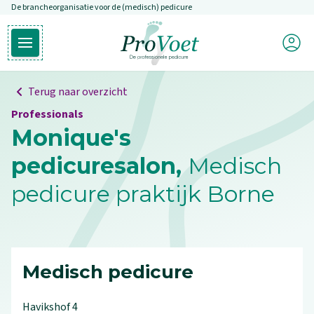
De brancheorganisatie voor de (medisch) pedicure
Overslaan en naar de inhoud gaan
Mijn P
Open hoofdmenu
Ga naar de homepagina
Terug naar overzicht
Professionals
Monique's
pedicuresalon,
Medisch
pedicure praktijk Borne
Medisch pedicure
Havikshof
4