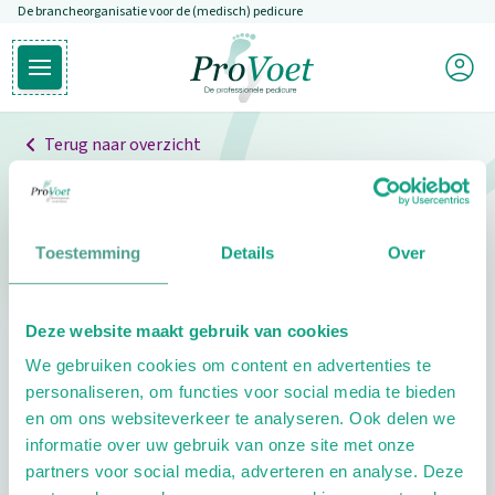
De brancheorganisatie voor de (medisch) pedicure
Overslaan en naar de inhoud gaan
Mijn P
Open hoofdmenu
Ga naar de homepagina
Terug naar overzicht
Professionals
Pedicure niet gevonden
Toestemming
Details
Over
De pedicure die je zoekt kunnen we niet vinden.
Deze website maakt gebruik van cookies
Klik hier om te zoeken naar een andere
We gebruiken cookies om content en advertenties te
pedicure.
personaliseren, om functies voor social media te bieden
en om ons websiteverkeer te analyseren. Ook delen we
informatie over uw gebruik van onze site met onze
partners voor social media, adverteren en analyse. Deze
Footer