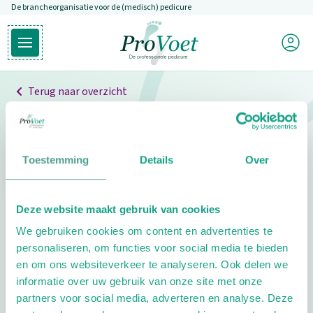
De brancheorganisatie voor de (medisch) pedicure
Overslaan en naar de inhoud gaan
Mijn P
Open hoofdmenu
Ga naar de homepagina
Terug naar overzicht
Professionals
Pedicure niet gevonden
Toestemming
Details
Over
De pedicure die je zoekt kunnen we niet vinden.
Deze website maakt gebruik van cookies
Klik hier om te zoeken naar een andere
We gebruiken cookies om content en advertenties te
pedicure.
personaliseren, om functies voor social media te bieden
en om ons websiteverkeer te analyseren. Ook delen we
informatie over uw gebruik van onze site met onze
partners voor social media, adverteren en analyse. Deze
Footer