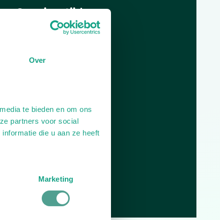
Openingstijden
Dag
Tijd
Plan je route
Over
 media te bieden en om ons
ze partners voor social
nformatie die u aan ze heeft
Marketing