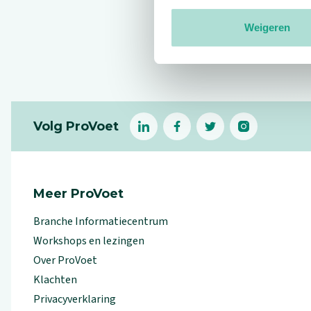
Weigeren
Reviews
Footer
Volg ProVoet
linkedin
facebook
(Let op uitgaande link)
twitter
(Let op uitgaande l
instagram
(Let op uitga
(Le
Meer ProVoet
Branche Informatiecentrum
Workshops en lezingen
Over ProVoet
Klachten
Privacyverklaring