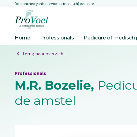
De brancheorganisatie voor de (medisch) pedicure
Overslaan en naar de inhoud gaan
Ga naar de homepagina
Home
Professionals
Pedicure of medisch 
Terug naar overzicht
Professionals
M.R. Bozelie,
Pedicu
de amstel