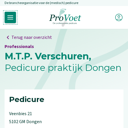
De brancheorganisatie voor de (medisch) pedicure
Overslaan en naar de inhoud gaan
Mijn P
Open hoofdmenu
Ga naar de homepagina
Terug naar overzicht
Professionals
M.T.P. Verschuren,
Pedicure praktijk Dongen
Pedicure
Veenbies
21
5102 GM
Dongen