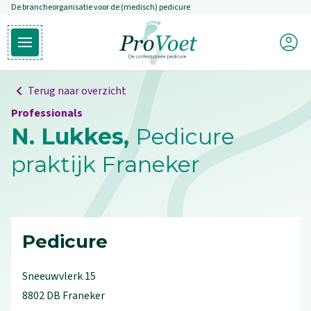
De brancheorganisatie voor de (medisch) pedicure
Overslaan en naar de inhoud gaan
Mijn P
Open hoofdmenu
Ga naar de homepagina
Terug naar overzicht
Professionals
N. Lukkes,
Pedicure
praktijk Franeker
Pedicure
Sneeuwvlerk
15
8802 DB
Franeker