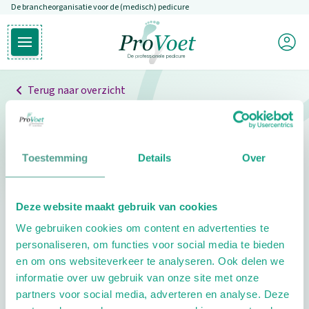
De brancheorganisatie voor de (medisch) pedicure
Overslaan en naar de inhoud gaan
Mijn P
Open hoofdmenu
Ga naar de homepagina
Terug naar overzicht
Professionals
Pedicure niet gevonden
Toestemming
Details
Over
De pedicure die je zoekt kunnen we niet vinden.
Deze website maakt gebruik van cookies
Klik hier om te zoeken naar een andere
We gebruiken cookies om content en advertenties te
pedicure.
personaliseren, om functies voor social media te bieden
en om ons websiteverkeer te analyseren. Ook delen we
informatie over uw gebruik van onze site met onze
partners voor social media, adverteren en analyse. Deze
Footer