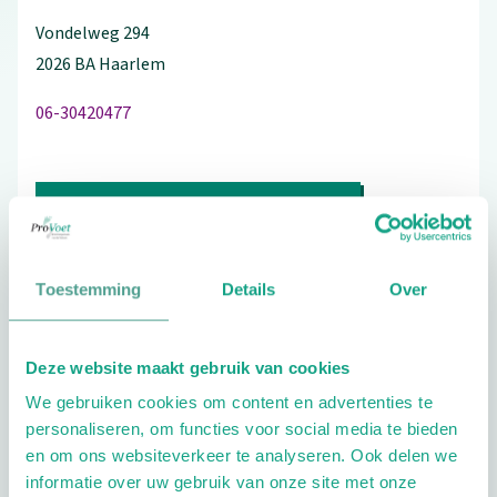
Vondelweg
294
2026 BA
Haarlem
06-30420477
Bezoek de website
Schrijf ook een review
Toestemming
Details
Over
Deze website maakt gebruik van cookies
Aandachtsgebieden
We gebruiken cookies om content en advertenties te
Diabetes
Reuma
Sport
Wellness
personaliseren, om functies voor social media te bieden
en om ons websiteverkeer te analyseren. Ook delen we
Geriatrie
Kinderen
informatie over uw gebruik van onze site met onze