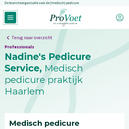
De brancheorganisatie voor de (medisch) pedicure
Overslaan en naar de inhoud gaan
Mijn P
Open hoofdmenu
Ga naar de homepagina
Terug naar overzicht
Professionals
Nadine's Pedicure
Service,
Medisch
pedicure praktijk
Haarlem
Medisch pedicure