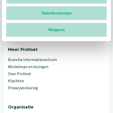
Selectie toestaan
Footer
Volg ProVoet
Weigeren
linkedin
facebook
(Let op uitgaande link)
twitter
(Let op uitgaande link)
instagram
(Let op uitgaande link)
(Let op uitgaande link)
Meer ProVoet
Branche Informatiecentrum
Workshops en lezingen
Over ProVoet
Klachten
Privacyverklaring
Organisatie