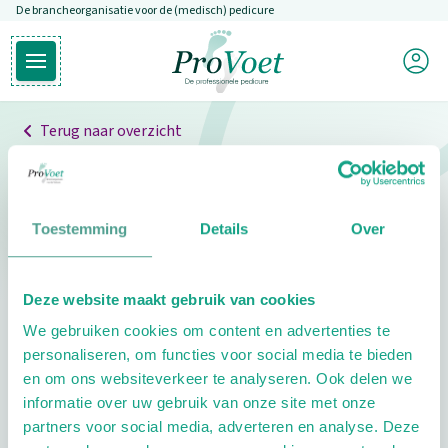
De brancheorganisatie voor de (medisch) pedicure
Overslaan en naar de inhoud gaan
Mijn P
Open hoofdmenu
Ga naar de homepagina
Terug naar overzicht
Professionals
Pedicure niet gevonden
Toestemming
Details
Over
De pedicure die je zoekt kunnen we niet vinden.
Deze website maakt gebruik van cookies
Klik hier om te zoeken naar een andere
We gebruiken cookies om content en advertenties te
pedicure.
personaliseren, om functies voor social media te bieden
en om ons websiteverkeer te analyseren. Ook delen we
informatie over uw gebruik van onze site met onze
partners voor social media, adverteren en analyse. Deze
Footer