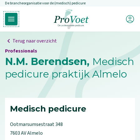
De brancheorganisatie voor de (medisch) pedicure
Overslaan en naar de inhoud gaan
Mijn P
Open hoofdmenu
Ga naar de homepagina
Terug naar overzicht
Professionals
N.M. Berendsen,
Medisch
pedicure praktijk Almelo
Medisch pedicure
Ootmarsumsestraat
348
7603 AV
Almelo