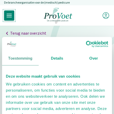
De brancheorganisatie voor de (medisch) pedicure
Overslaan en naar de inhoud gaan
Mijn P
Open hoofdmenu
Ga naar de homepagina
Terug naar overzicht
Professionals
Pedicure niet gevonden
Toestemming
Details
Over
De pedicure die je zoekt kunnen we niet vinden.
Deze website maakt gebruik van cookies
Klik hier om te zoeken naar een andere
We gebruiken cookies om content en advertenties te
pedicure.
personaliseren, om functies voor social media te bieden
en om ons websiteverkeer te analyseren. Ook delen we
informatie over uw gebruik van onze site met onze
partners voor social media, adverteren en analyse. Deze
Footer