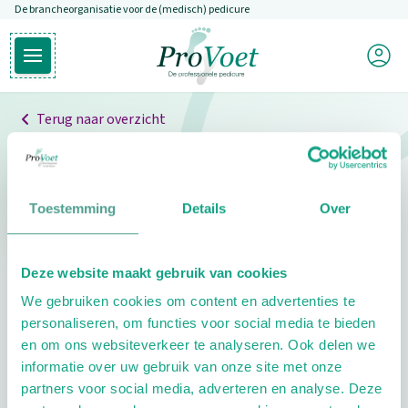
De brancheorganisatie voor de (medisch) pedicure
Overslaan en naar de inhoud gaan
Mijn P
Open hoofdmenu
Ga naar de homepagina
Terug naar overzicht
Professionals
Pedicure niet gevonden
Toestemming
Details
Over
De pedicure die je zoekt kunnen we niet vinden.
Deze website maakt gebruik van cookies
Klik hier om te zoeken naar een andere
We gebruiken cookies om content en advertenties te
pedicure.
personaliseren, om functies voor social media te bieden
en om ons websiteverkeer te analyseren. Ook delen we
informatie over uw gebruik van onze site met onze
partners voor social media, adverteren en analyse. Deze
Footer