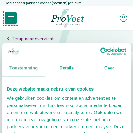
De brancheorganisatie voor de (medisch) pedicure
Overslaan en naar de inhoud gaan
Mijn P
Open hoofdmenu
Ga naar de homepagina
Terug naar overzicht
Professionals
Pedicure niet gevonden
Toestemming
Details
Over
De pedicure die je zoekt kunnen we niet vinden.
Deze website maakt gebruik van cookies
Klik hier om te zoeken naar een andere
We gebruiken cookies om content en advertenties te
pedicure.
personaliseren, om functies voor social media te bieden
en om ons websiteverkeer te analyseren. Ook delen we
informatie over uw gebruik van onze site met onze
partners voor social media, adverteren en analyse. Deze
Footer