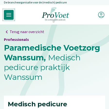
De brancheorganisatie voor de (medisch) pedicure
Overslaan en naar de inhoud gaan
Mijn P
Open hoofdmenu
Ga naar de homepagina
Terug naar overzicht
Professionals
Paramedische Voetzorg
Wanssum,
Medisch
pedicure praktijk
Wanssum
Medisch pedicure