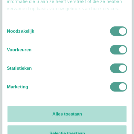
informatie die u aan ze heeft verstrekt of die ze hebben
verzameld op basis van uw gebruik van hun services.
Openingstijden
Toestemmingsselectie
Noodzakelijk
Dag
Tijd
Voorkeuren
Plan je route
Statistieken
Marketing
Reviews
0
reviews
Alles toestaan
Footer
Volg ProVoet
Selectie toestaan