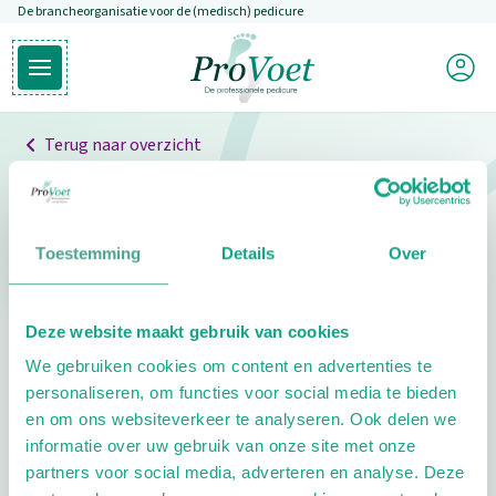
De brancheorganisatie voor de (medisch) pedicure
Overslaan en naar de inhoud gaan
Mijn P
Open hoofdmenu
Ga naar de homepagina
Terug naar overzicht
Professionals
Pedicure niet gevonden
Toestemming
Details
Over
De pedicure die je zoekt kunnen we niet vinden.
Deze website maakt gebruik van cookies
Klik hier om te zoeken naar een andere
We gebruiken cookies om content en advertenties te
pedicure.
personaliseren, om functies voor social media te bieden
en om ons websiteverkeer te analyseren. Ook delen we
informatie over uw gebruik van onze site met onze
partners voor social media, adverteren en analyse. Deze
Footer