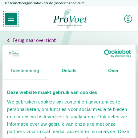
De brancheorganisatie voor de (medisch) pedicure
Overslaan en naar de inhoud gaan
Mijn P
Open hoofdmenu
Ga naar de homepagina
Terug naar overzicht
Professionals
Pedicure niet gevonden
Toestemming
Details
Over
De pedicure die je zoekt kunnen we niet vinden.
Deze website maakt gebruik van cookies
Klik hier om te zoeken naar een andere
We gebruiken cookies om content en advertenties te
pedicure.
personaliseren, om functies voor social media te bieden
en om ons websiteverkeer te analyseren. Ook delen we
informatie over uw gebruik van onze site met onze
partners voor social media, adverteren en analyse. Deze
Footer