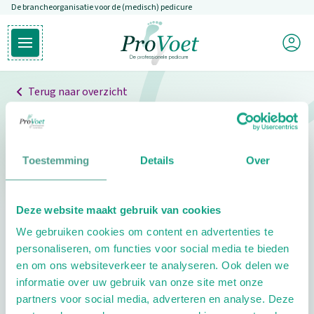
De brancheorganisatie voor de (medisch) pedicure
Overslaan en naar de inhoud gaan
Mijn P
Open hoofdmenu
Ga naar de homepagina
Terug naar overzicht
Professionals
Pedicure niet gevonden
Toestemming
Details
Over
De pedicure die je zoekt kunnen we niet vinden.
Deze website maakt gebruik van cookies
Klik hier om te zoeken naar een andere
We gebruiken cookies om content en advertenties te
pedicure.
personaliseren, om functies voor social media te bieden
en om ons websiteverkeer te analyseren. Ook delen we
informatie over uw gebruik van onze site met onze
partners voor social media, adverteren en analyse. Deze
Footer