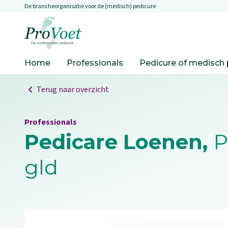
De brancheorganisatie voor de (medisch) pedicure
Overslaan en naar de inhoud gaan
Ga naar de homepagina
Home
Professionals
Pedicure of medisch 
Terug naar overzicht
Professionals
Pedicare Loenen,
P
gld