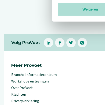
Weigeren
Reviews
Footer
Volg ProVoet
linkedin
facebook
(Let op uitgaande link)
twitter
(Let op uitgaande l
instagram
(Let op uitga
(Le
Meer ProVoet
Branche Informatiecentrum
Workshops en lezingen
Over ProVoet
Klachten
Privacyverklaring