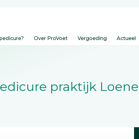
pedicure?
Over ProVoet
Vergoeding
Actueel
edicure praktijk Loen