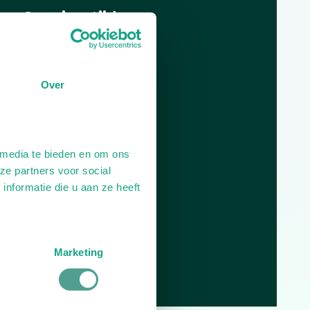
Openingstijden
Dag
Tijd
Plan je route
Over
 media te bieden en om ons
ze partners voor social
nformatie die u aan ze heeft
Marketing