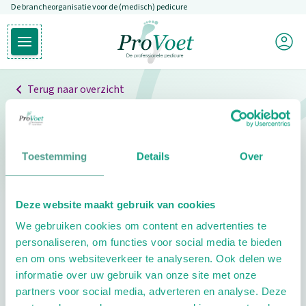
De brancheorganisatie voor de (medisch) pedicure
Overslaan en naar de inhoud gaan
Mijn P
Open hoofdmenu
Ga naar de homepagina
Terug naar overzicht
Professionals
Pedicure niet gevonden
Toestemming
Details
Over
De pedicure die je zoekt kunnen we niet vinden.
Deze website maakt gebruik van cookies
Klik hier om te zoeken naar een andere
We gebruiken cookies om content en advertenties te
pedicure.
personaliseren, om functies voor social media te bieden
en om ons websiteverkeer te analyseren. Ook delen we
informatie over uw gebruik van onze site met onze
partners voor social media, adverteren en analyse. Deze
Footer