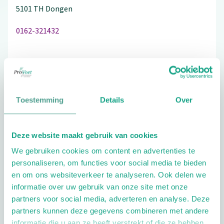
5101 TH
Dongen
0162-321432
Schrijf ook een review
Toestemming
Details
Over
Aandachtsgebieden
Deze website maakt gebruik van cookies
Diabetes
Reuma
We gebruiken cookies om content en advertenties te
personaliseren, om functies voor social media te bieden
Extra opties
en om ons websiteverkeer te analyseren. Ook delen we
informatie over uw gebruik van onze site met onze
partners voor social media, adverteren en analyse. Deze
partners kunnen deze gegevens combineren met andere
informatie die u aan ze heeft verstrekt of die ze hebben