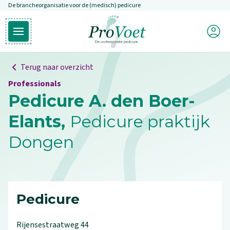
De brancheorganisatie voor de (medisch) pedicure
Overslaan en naar de inhoud gaan
Mijn P
Open hoofdmenu
Ga naar de homepagina
Terug naar overzicht
Professionals
Pedicure A. den Boer-
Elants,
Pedicure praktijk
Dongen
Pedicure
Rijensestraatweg
44