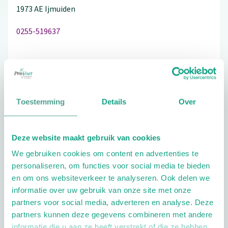
1973 AE
Ijmuiden
0255-519637
Schrijf ook een review
Toestemming
Details
Over
Aandachtsgebieden
Deze website maakt gebruik van cookies
Diabetes
Reuma
We gebruiken cookies om content en advertenties te
personaliseren, om functies voor social media te bieden
Extra opties
en om ons websiteverkeer te analyseren. Ook delen we
informatie over uw gebruik van onze site met onze
partners voor social media, adverteren en analyse. Deze
partners kunnen deze gegevens combineren met andere
informatie die u aan ze heeft verstrekt of die ze hebben