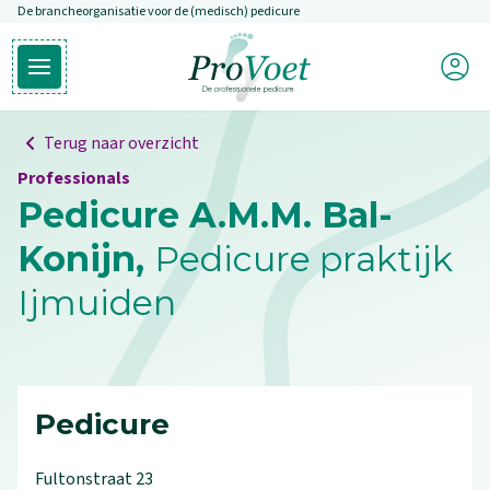
De brancheorganisatie voor de (medisch) pedicure
Overslaan en naar de inhoud gaan
Mijn P
Open hoofdmenu
Ga naar de homepagina
Terug naar overzicht
Professionals
Pedicure A.M.M. Bal-
Konijn,
Pedicure praktijk
Ijmuiden
Pedicure
Fultonstraat
23