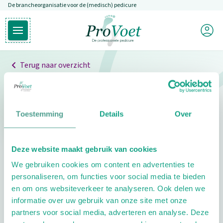
De brancheorganisatie voor de (medisch) pedicure
Overslaan en naar de inhoud gaan
Mijn P
Open hoofdmenu
Ga naar de homepagina
Terug naar overzicht
Professionals
Pedicure niet gevonden
Toestemming
Details
Over
De pedicure die je zoekt kunnen we niet vinden.
Deze website maakt gebruik van cookies
Klik hier om te zoeken naar een andere
We gebruiken cookies om content en advertenties te
pedicure.
personaliseren, om functies voor social media te bieden
en om ons websiteverkeer te analyseren. Ook delen we
informatie over uw gebruik van onze site met onze
partners voor social media, adverteren en analyse. Deze
Footer