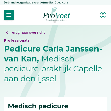
De brancheorganisatie voor de (medisch) pedicure
Overslaan en naar de inhoud gaan
Mijn P
Open hoofdmenu
Ga naar de homepagina
Terug naar overzicht
Professionals
Pedicure Carla Janssen-
van Kan,
Medisch
pedicure praktijk Capelle
aan den ijssel
Medisch pedicure