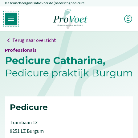
De brancheorganisatie voor de (medisch) pedicure
Overslaan en naar de inhoud gaan
Mijn P
Open hoofdmenu
Ga naar de homepagina
Terug naar overzicht
Professionals
Pedicure Catharina,
Pedicure praktijk Burgum
Pedicure
Trambaan
13
9251 LZ
Burgum