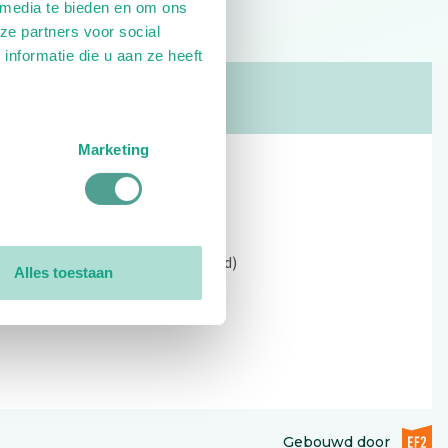
 media te bieden en om ons
ze partners voor social
nformatie die u aan ze heeft
Marketing
Contact
Kerkewijk 69, 3901 EC Veenendaal
Open: 09:00 - 12:30 (alleen ochtend)
Alles toestaan
Tel: 0318-551369
Contact:
contactformulier
EF2 (op
Gebouwd door