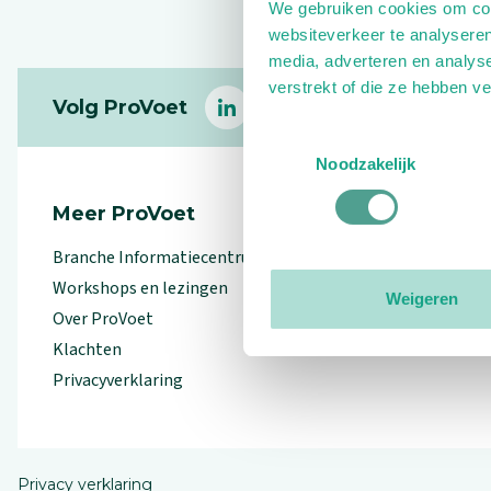
We gebruiken cookies om cont
websiteverkeer te analyseren
media, adverteren en analys
Footer
verstrekt of die ze hebben v
Volg ProVoet
linkedin
facebook
(Let op uitgaande link)
twitter
(Let op uitgaande l
instagram
(Let op uitga
(Le
Toestemmingsselectie
Noodzakelijk
Meer ProVoet
Branche Informatiecentrum
Workshops en lezingen
Weigeren
Over ProVoet
Klachten
Privacyverklaring
Privacy verklaring