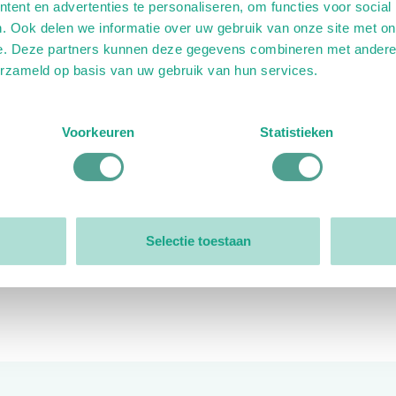
ent en advertenties te personaliseren, om functies voor social
. Ook delen we informatie over uw gebruik van onze site met on
e. Deze partners kunnen deze gegevens combineren met andere i
erzameld op basis van uw gebruik van hun services.
ink)
ande link)
t op uitgaande link)
Voorkeuren
Statistieken
Organisatie
Bestuur
Selectie toestaan