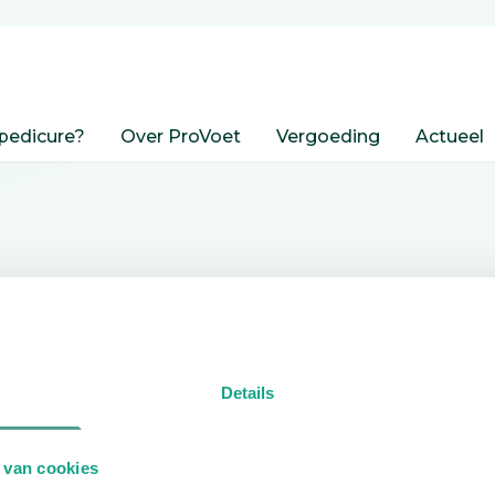
pedicure?
Over ProVoet
Vergoeding
Actueel
nden
Details
edicure.
 van cookies