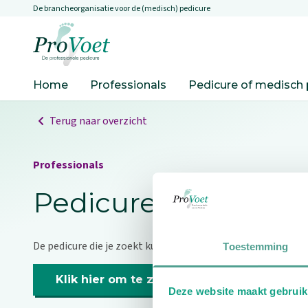
De brancheorganisatie voor de (medisch) pedicure
Overslaan en naar de inhoud gaan
Ga naar de homepagina
Home
Professionals
Pedicure of medisch 
Terug naar overzicht
Professionals
Pedicure niet gevo
De pedicure die je zoekt kunnen we niet vinden.
Toestemming
Klik hier om te zoeken naar een andere p
Deze website maakt gebruik