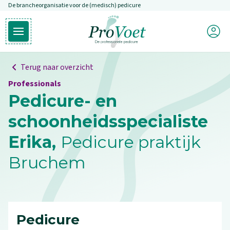
De brancheorganisatie voor de (medisch) pedicure
Overslaan en naar de inhoud gaan
Mijn P
Open hoofdmenu
Ga naar de homepagina
Terug naar overzicht
Professionals
Pedicure- en
schoonheidsspecialiste
Erika,
Pedicure praktijk
Bruchem
Pedicure